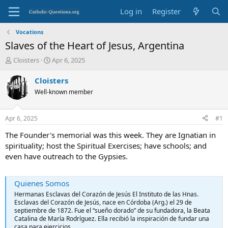
Log in
Register
Vocations
Slaves of the Heart of Jesus, Argentina
T
S
Cloisters
Apr 6, 2025
h
t
r
a
Cloisters
e
r
Well-known member
a
t
d
d
s
a
Apr 6, 2025
#1
t
t
a
e
The Founder's memorial was this week. They are Ignatian in
r
spirituality; host the Spiritual Exercises; have schools; and
t
even have outreach to the Gypsies.
e
r
Quienes Somos
Hermanas Esclavas del Corazón de Jesús El Instituto de las Hnas.
Esclavas del Corazón de Jesús, nace en Córdoba (Arg.) el 29 de
septiembre de 1872. Fue el “sueño dorado” de su fundadora, la Beata
Catalina de María Rodríguez. Ella recibió la inspiración de fundar una
casa para ejercicios...