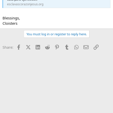
esclavascorazonjesus.org
Blessings,
Cloisters
You must log in or register to reply here.
Facebook
X (Twitter)
LinkedIn
Reddit
Pinterest
Tumblr
WhatsApp
Email
Link
Share: